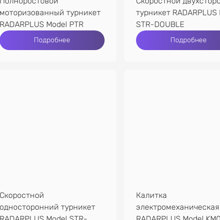
Полноростовой
Скоростной двухстор
моторизованный турникет
турникет RADARPLUS 
RADARPLUS Model PTR
STR-DOUBLE
Подробнее
Подробнее
Скоростной
Калитка
односторонний турникет
электромеханическая
RADARPLUS Model STR-
RADARPLUS Model KM0