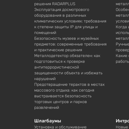
решения RADARPLUS
метал
Эксплуатация досмотрового
Особен
оборудования в различных
металл
климатических условиях: требования
услови
к степени защиты IP для улицы и
Когда 
помещений
исполь
Безопасность музеев и музейных
метал
предметов: современные требования
Ручные
и практические решения
провер
Металлодетектор обязателен: как
Какие 
подготовиться к проверке
работы
антитеррористической
защищенности объекта и избежать
нарушений
Предотвращение терактов в местах
массового отдыха: как сегодня
выстраивается безопасность
торговых центров и парков
развлечений
Шлагбаумы
Интр
Установка и обслуживание
Новые