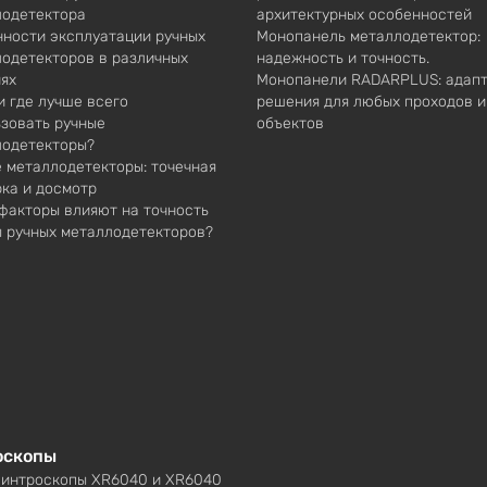
лодетектора
архитектурных особенностей
ности эксплуатации ручных
Монопанель металлодетектор:
одетекторов в различных
надежность и точность.
ях
Монопанели RADARPLUS: адап
и где лучше всего
решения для любых проходов и
зовать ручные
объектов
лодетекторы?
 металлодетекторы: точечная
ка и досмотр
факторы влияют на точность
 ручных металлодетекторов?
оскопы
 интроскопы XR6040 и XR6040