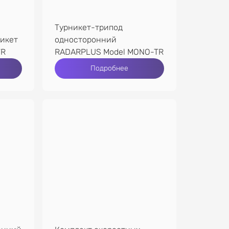
Турникет-трипод
икет
односторонний
TR
RADARPLUS Model MONO-TR
Подробнее