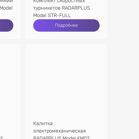
онний
Комплект скоростных
Model
турникетов RADARPLUS
Model STR-FULL
Подробнее
Калитка
электромеханическая
1
RADARPLUS Model KM02