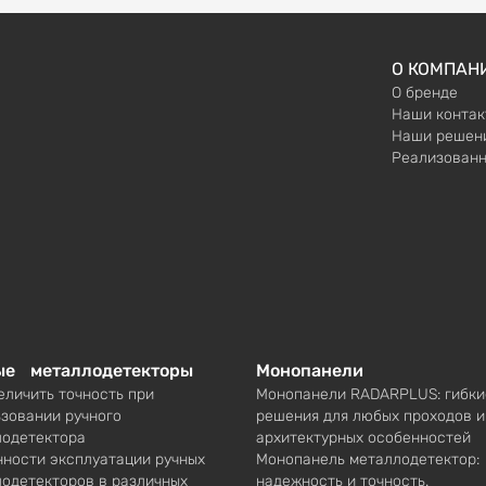
О КОМПАН
О бренде
Наши контак
Наши решен
Реализованн
ые металлодетекторы
Монопанели
еличить точность при
Монопанели RADARPLUS: гибки
зовании ручного
решения для любых проходов и
лодетектора
архитектурных особенностей
ности эксплуатации ручных
Монопанель металлодетектор:
одетекторов в различных
надежность и точность.