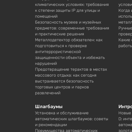
климатических условиях: требования
услови
к степени защиты IP для улицы и
Когда 
помещений
исполь
Безопасность музеев и музейных
метал
предметов: современные требования
Ручные
и практические решения
провер
Металлодетектор обязателен: как
Какие 
подготовиться к проверке
работы
антитеррористической
защищенности объекта и избежать
нарушений
Предотвращение терактов в местах
массового отдыха: как сегодня
выстраивается безопасность
торговых центров и парков
развлечений
Шлагбаумы
Интр
Установка и обслуживание
Новые
автоматических шлагбаумов: советы
D: инт
и рекомендации
автом
Преимущества автоматических
золота