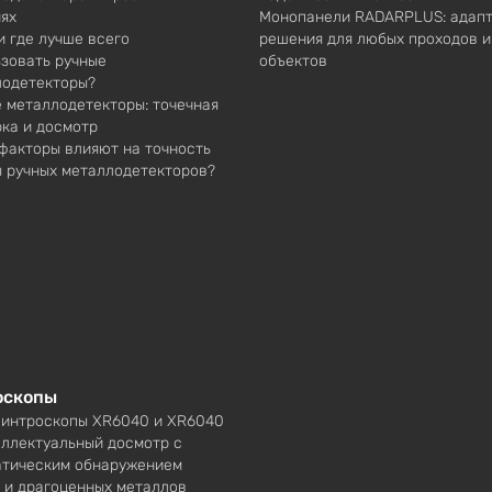
ях
Монопанели RADARPLUS: адап
и где лучше всего
решения для любых проходов и
зовать ручные
объектов
лодетекторы?
 металлодетекторы: точечная
ка и досмотр
факторы влияют на точность
 ручных металлодетекторов?
оскопы
 интроскопы XR6040 и XR6040
еллектуальный досмотр с
атическим обнаружением
 и драгоценных металлов