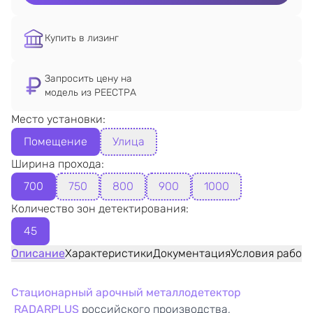
Купить в лизинг
Запросить цену на
модель из РЕЕСТРА
Место установки:
Помещение
Улица
Ширина прохода:
700
750
800
900
1000
Количество зон детектирования:
45
Описание
Характеристики
Документация
Условия работ
Стационарный арочный металлодетектор
RADARPLUS
российского производства,