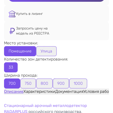
Купить в лизинг
Запросить цену на
модель из РЕЕСТРА
Место установки:
Помещение
Улица
Количество зон детектирования:
33
Ширина прохода:
700
750
800
900
1000
Описание
Характеристики
Документация
Условия работ
Стационарный арочный металлодетектор
RADARPLUS
российского производства,