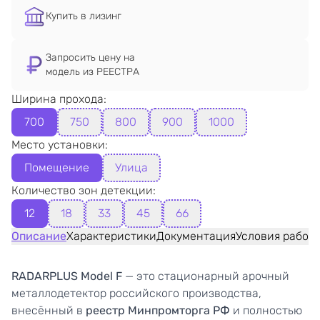
Купить в лизинг
Запросить цену на
модель из РЕЕСТРА
Ширина прохода:
700
750
800
900
1000
Место установки:
Помещение
Улица
Количество зон детекции:
12
18
33
45
66
Описание
Характеристики
Документация
Условия работ
RADARPLUS Model F
— это стационарный арочный
металлодетектор российского производства,
внесённый в
реестр Минпромторга РФ
и полностью