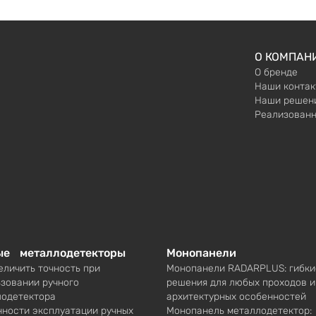
О КОМПАН
О бренде
Наши контак
Наши решен
Реализованн
ые металлодетекторы
Монопанели
еличить точность при
Монопанели RADARPLUS: гибки
зовании ручного
решения для любых проходов и
лодетектора
архитектурных особенностей
ности эксплуатации ручных
Монопанель металлодетектор: